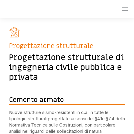
Progettazione strutturale
Progettazione strutturale di
ingegneria civile pubblica e
privata
Cemento armato
Nuove strutture
sismo-resistenti
in c.a.
i
n tutte le
tipologie struttu
rali
progettate ai sensi del §4.1
e
§7.4 della
Normativa Tecnica sulle Costruzioni, con parti
colare
analisi nei riguardi delle sollecita
zi
oni di natura