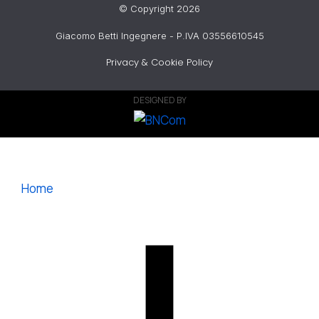
© Copyright 2026
Giacomo Betti Ingegnere - P.IVA 03556610545
Privacy & Cookie Policy
DESIGNED BY
Home