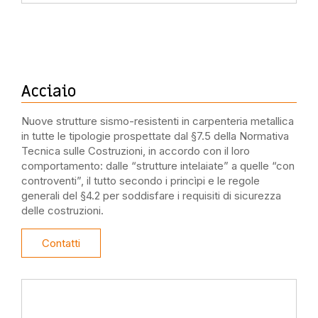
Acciaio
Nuove strutture
sismo-resisten
ti
in
carpenteria metallica
in t
utte le tipologie prospettate
dal §7.5 della Normativa
Tecnica sulle Costruzioni, in accordo con il loro
comportamento: dalle
“
strutture intelaiate
”
a quelle
“
con
controventi
”
, il tutto secondo
i princìpi e le regole
gen
eral
i del §4.2 per soddis
fare i requ
isiti di sicurezza
delle costruzioni
.
Contatti