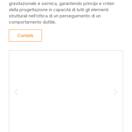
g
ravitazionale e sismica
, garantendo princìpi e
criteri
della progetta
zi
one in capacità
di tutti
gli elementi
strutturali nell
’
ottica di un
perseguimento di un
comportamento duttile.
Contatti