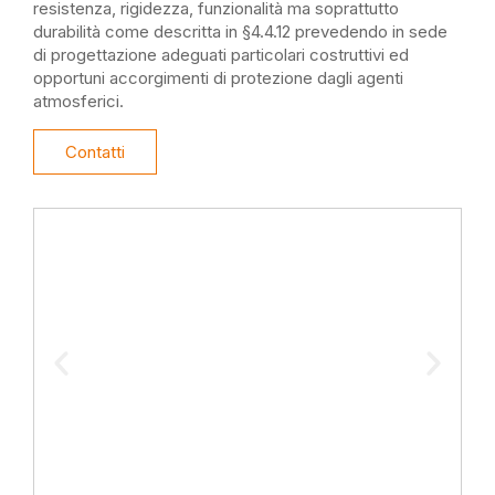
resistenza
, rigidezza, funzionalità ma soprattut
to
durabilità
come
descritta
in §4.4.12
pr
e
vedendo in sede
di progettazione adeguati particolari costruttivi ed
opportuni accorgimenti di protezione dagli agenti
atmosf
erici
.
Contatti