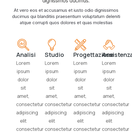
dignissimos ducimus.
At vero eos et accusamus et iusto odio dignissimos
ducimus qui blanditiis praesentium voluptatum deleniti
atque corrupti quos dolores et quas molestias
Analisi
Studio
Progettazione
Assistenz
Lorem
Lorem
Lorem
Lorem
ipsum
ipsum
ipsum
ipsum
dolor
dolor
dolor
dolor
sit
sit
sit
sit
amet,
amet,
amet,
amet,
consectetur
consectetur
consectetur
consectetur
adipiscing
adipiscing
adipiscing
adipiscing
elit
elit
elit
elit
consectetur
consectetur
consectetur
consectetur