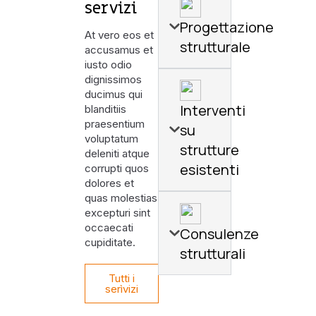
servizi
Progettazione
At vero eos et
strutturale
accusamus et
iusto odio
dignissimos
ducimus qui
Interventi
blanditiis
praesentium
su
voluptatum
strutture
deleniti atque
esistenti
corrupti quos
dolores et
quas molestias
excepturi sint
occaecati
Consulenze
cupiditate.
strutturali
Tutti i
serìvizi