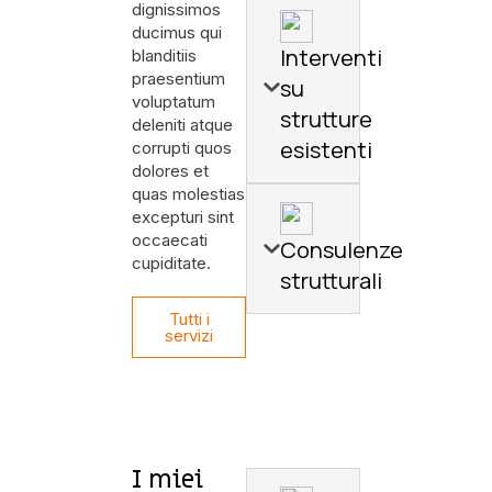
dignissimos
ducimus qui
Interventi
blanditiis
praesentium
su
voluptatum
strutture
deleniti atque
esistenti
corrupti quos
dolores et
quas molestias
excepturi sint
occaecati
Consulenze
cupiditate.
strutturali
Tutti i
servizi
I miei