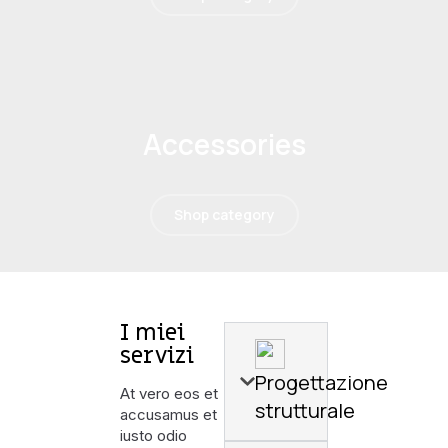
Accessories
Shop category
I miei
servizi
Progettazione
At vero eos et
strutturale
accusamus et
iusto odio