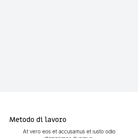
Curabitur eu fermentum – purus quis metus aliqua
vehicula 
Di
The7 Me
Metodo di lavoro
At vero eos et accusamus et iusto odio