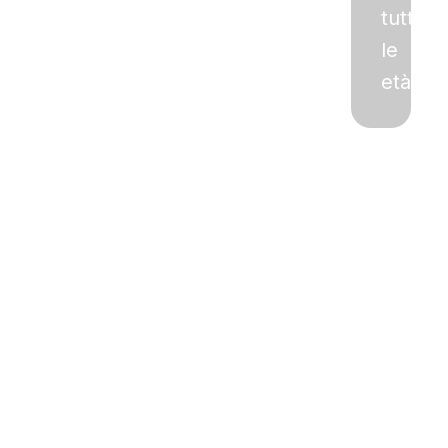
tutte
le
età