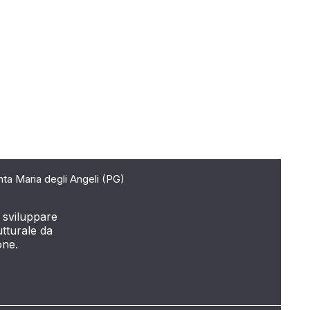
Impianto M
View case
nta Maria degli Angeli (PG)
 sviluppare
tturale da
one.