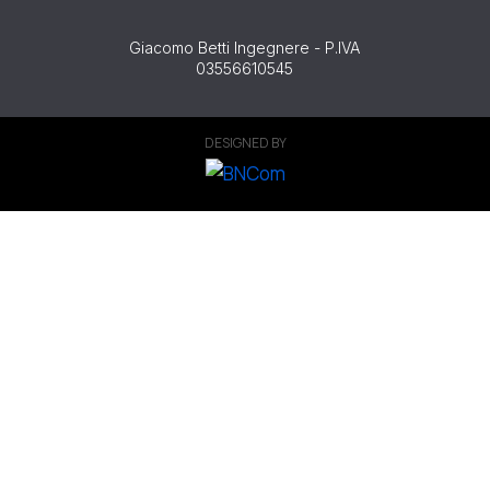
Giacomo Betti Ingegnere - P.IVA
03556610545
DESIGNED BY