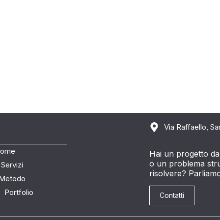
Via Raffaello, Sa
ome
Hai un progetto da
o un problema stru
Servizi
risolvere? Parliam
Metodo
Portfolio
Contatti